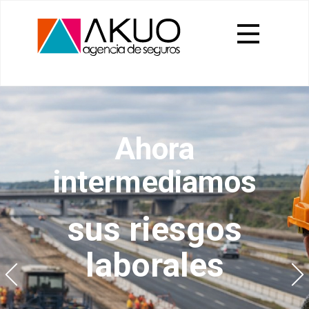
Ahora
intermediamos
sus riesgos
laborales
Previous